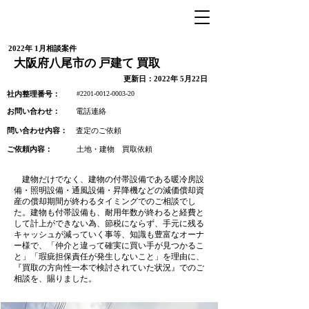
2022年 1月相談案件
大阪府八尾市の 戸建て 買取
更新日：2022年 5月22日
#2201-0012-0003-20
社内整理番号：
お問い合わせ：
電話連絡
問い合わせ内容：
査定のご依頼
ご依頼内容：
土地・建物 買取依頼
建物だけでなく、建物の付帯設備である暖冷房設
備・照明設備・通風設備・昇降機などの減価償却資
産の償却期間が終わるタイミングでのご相談でし
た。建物も付帯設備も、耐用年数が終わると経費と
して計上ができない為、節税にならず、手元に残る
キャッシュが減っていく事等、知識も豊富なオーナ
ー様で、「仲介と違って確実に買い手が見つかるこ
と」「瑕疵担保責任が発生しないこと」を理由に、
『買取の方向性一本で検討されていた状況』でのご
相談を、賜りました。