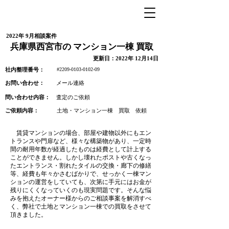
2022年 9月相談案件
兵庫県西宮市の マンション一棟 買取
更新日：2022年 12月14日
#2209-0103-0102-09
社内整理番号：
お問い合わせ：
メール連絡
問い合わせ内容：
査定のご依頼
ご依頼内容：
土地・マンション一棟 買取 依頼
賃貸マンションの場合、部屋や建物以外にもエン
トランスや門扉など、様々な構築物があり、一定時
間の耐用年数が経過したものは経費として計上する
ことができません。しかし壊れたポストや古くなっ
たエントランス・割れたタイルの交換・廊下の修繕
等、経費も年々かさむばかりで、せっかく一棟マン
ションの運営をしていても、次第に手元にはお金が
残りにくくなっていくのも現実問題です。そんな悩
みを抱えたオーナー様からのご相談事案を解消すべ
く、弊社で土地とマンション一棟での買取をさせて
頂きました。